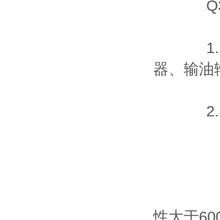
Q35
1. 用
器、输油
2. 
(1) 
(2) 
性大于600