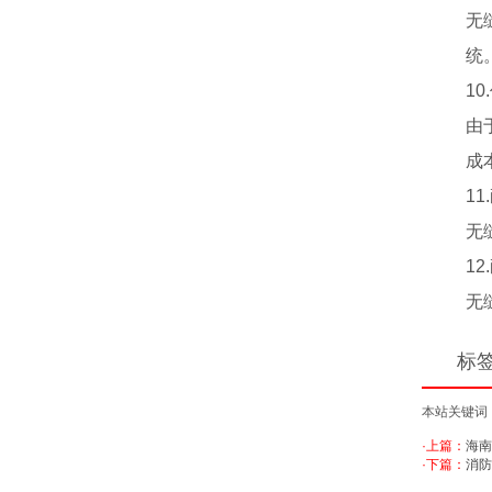
无
统
10
由
成
1
无
1
无
标
本站关键词
·上篇：
海南
·下篇：
消防