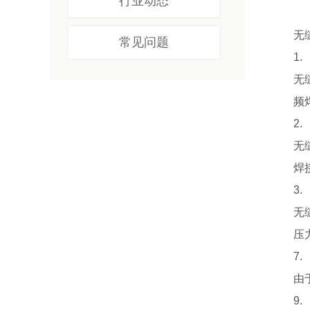
行业动态
无
常见问题
1
无
频
2
无
焊
3
无
压
7
由
9